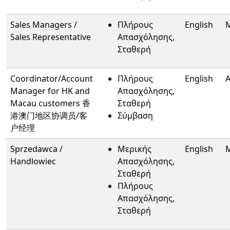
Sales Managers /
Πλήρους
English
Sales Representative
Απασχόλησης,
Σταθερή
Coordinator/Account
Πλήρους
English
A
Manager for HK and
Απασχόλησης,
Macau customers 香
Σταθερή
港澳门地区协调员/客
Σύμβαση
户经理
Sprzedawca /
Μερικής
English
Handlowiec
Απασχόλησης,
Σταθερή
Πλήρους
Απασχόλησης,
Σταθερή