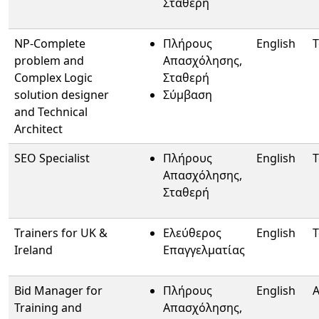
Σταθερή
NP-Complete
Πλήρους
English
T
problem and
Απασχόλησης,
Complex Logic
Σταθερή
solution designer
Σύμβαση
and Technical
Architect
SEO Specialist
Πλήρους
English
T
Απασχόλησης,
Σταθερή
Trainers for UK &
Ελεύθερος
English
T
Ireland
Επαγγελματίας
Bid Manager for
Πλήρους
English
A
Training and
Απασχόλησης,