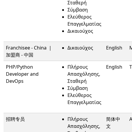
Σταθερή
Σύμβαση
Ελεύθερος
Επαγγελματίας
Δικαιούχος
Franchisee - China |
Δικαιούχος
English
加盟商 - 中国
PHP/Python
Πλήρους
English
T
Developer and
Απασχόλησης,
DevOps
Σταθερή
Σύμβαση
Ελεύθερος
Επαγγελματίας
招聘专员
Πλήρους
简体中
A
Απασχόλησης,
文