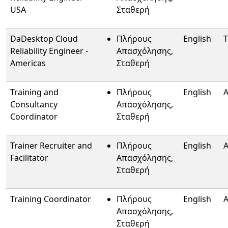
USA
Σταθερή
DaDesktop Cloud
Πλήρους
English
T
Reliability Engineer -
Απασχόλησης,
Americas
Σταθερή
Training and
Πλήρους
English
A
Consultancy
Απασχόλησης,
Coordinator
Σταθερή
Trainer Recruiter and
Πλήρους
English
A
Facilitator
Απασχόλησης,
Σταθερή
Training Coordinator
Πλήρους
English
A
Απασχόλησης,
Σταθερή