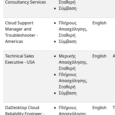
Consultancy Services
Σταθερή
Σύμβαση
Cloud Support
Πλήρους
English
Manager and
Απασχόλησης,
Troubleshooter -
Σταθερή
Americas
Σύμβαση
Technical Sales
Μερικής
English
A
Executive - USA
Απασχόλησης,
Σταθερή
Πλήρους
Απασχόλησης,
Σταθερή
Σύμβαση
DaDesktop Cloud
Πλήρους
English
T
Reliability Engineer -
Απασχόλησης,